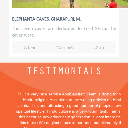
ELEPHANTA CAVES, GHARAPURI, M...
The seven caves are dedicated to Lord Shiva. The
caves were...
66 Likes
7 Comments
5 Share
TESTIMONIALS
It is very nice service ApniSanskriti Team is doing for Vedi
Hindu religion. According to me writing articles on Hindu
spiritualities and attracting a good number of peoples toward
spiritual lifestyle, Hindu culture is a very tough task. I am sayi
this because nowadays new generation is least interested in
this topics.We neglect rituals importance but ultimately they