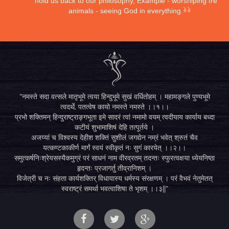
hold us back to our philosophy, Example - worshiping trees,
animals - seeing God in everything.
"नमस्ते सदा वत्सले मातृभूमे त्वया हिन्दुभूमे सुखं वर्धितोहम् । महामङ्गले पुण्यभूमे
त्वदर्थे, पतत्वेष कायो नमस्ते नमस्ते ।।१।।
प्रभो शक्तिमन् हिन्दुराष्ट्राङ्गभूता इमे सादरं त्वां नमामो वयम् त्वदीयाय कार्याय बध्दा
कटीयं शुभामाशिषं देहि तत्पूर्तये ।
अजय्यां च विश्वस्य देहीश शक्तिं सुशीलं जगद्येन नम्रं भवेत् श्रुतं चैव
यत्कण्टकाकीर्ण मार्गं स्वयं स्वीकृतं नः सुगं कारयेत् ।।२।।
समुत्कर्षनिःश्रेयसस्यैकमुग्रं परं साधनं नाम वीरव्रतम् तदन्तः स्फुरत्वक्षया ध्येयनिष्ठा
हृदन्तः प्रजागर्तु तीव्रानिशम् ।
विजेत्री च नः संहता कार्यशक्तिर् विधायास्य धर्मस्य संरक्षणम् । परं वैभवं नेतुमेतत्
स्वराष्ट्रं समर्था भवत्वाशिषा ते भृशम् ।।३||"