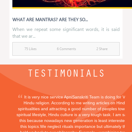
WHAT ARE MANTRAS? ARE THEY SO...
When we repeat some significant words, it is said
that we ar...
75 Likes
6 Comments
2 Share
TESTIMONIALS
It is very nice service ApniSanskriti Team is doing for Vedi
Hindu religion. According to me writing articles on Hindu
spiritualities and attracting a good number of peoples toward
spiritual lifestyle, Hindu culture is a very tough task. I am sayi
this because nowadays new generation is least interested in
this topics.We neglect rituals importance but ultimately they