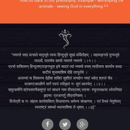
hold us back to our philosophy, Example - worshiping trees,
animals - seeing God in everything.
"नमस्ते सदा वत्सले मातृभूमे त्वया हिन्दुभूमे सुखं वर्धितोहम् । महामङ्गले पुण्यभूमे
त्वदर्थे, पतत्वेष कायो नमस्ते नमस्ते ।।१।।
प्रभो शक्तिमन् हिन्दुराष्ट्राङ्गभूता इमे सादरं त्वां नमामो वयम् त्वदीयाय कार्याय बध्दा
कटीयं शुभामाशिषं देहि तत्पूर्तये ।
अजय्यां च विश्वस्य देहीश शक्तिं सुशीलं जगद्येन नम्रं भवेत् श्रुतं चैव
यत्कण्टकाकीर्ण मार्गं स्वयं स्वीकृतं नः सुगं कारयेत् ।।२।।
समुत्कर्षनिःश्रेयसस्यैकमुग्रं परं साधनं नाम वीरव्रतम् तदन्तः स्फुरत्वक्षया ध्येयनिष्ठा
हृदन्तः प्रजागर्तु तीव्रानिशम् ।
विजेत्री च नः संहता कार्यशक्तिर् विधायास्य धर्मस्य संरक्षणम् । परं वैभवं नेतुमेतत्
स्वराष्ट्रं समर्था भवत्वाशिषा ते भृशम् ।।३||"