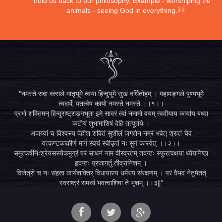
hold us back to our philosophy, Example - worshiping trees,
animals - seeing God in everything.
"नमस्ते सदा वत्सले मातृभूमे त्वया हिन्दुभूमे सुखं वर्धितोहम् । महामङ्गले पुण्यभूमे
त्वदर्थे, पतत्वेष कायो नमस्ते नमस्ते ।।१।।
प्रभो शक्तिमन् हिन्दुराष्ट्राङ्गभूता इमे सादरं त्वां नमामो वयम् त्वदीयाय कार्याय बध्दा
कटीयं शुभामाशिषं देहि तत्पूर्तये ।
अजय्यां च विश्वस्य देहीश शक्तिं सुशीलं जगद्येन नम्रं भवेत् श्रुतं चैव
यत्कण्टकाकीर्ण मार्गं स्वयं स्वीकृतं नः सुगं कारयेत् ।।२।।
समुत्कर्षनिःश्रेयसस्यैकमुग्रं परं साधनं नाम वीरव्रतम् तदन्तः स्फुरत्वक्षया ध्येयनिष्ठा
हृदन्तः प्रजागर्तु तीव्रानिशम् ।
विजेत्री च नः संहता कार्यशक्तिर् विधायास्य धर्मस्य संरक्षणम् । परं वैभवं नेतुमेतत्
स्वराष्ट्रं समर्था भवत्वाशिषा ते भृशम् ।।३||"