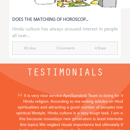
DOES THE MATCHING OF HOROSCOP...
Hindu culture has always aroused interest in people
all over...
60 Likes
3 Comments
4 Share
TESTIMONIALS
It is very nice service ApniSanskriti Team is doing for Vedi
Hindu religion. According to me writing articles on Hindu
spiritualities and attracting a good number of peoples toward
spiritual lifestyle, Hindu culture is a very tough task. I am sayi
this because nowadays new generation is least interested in
this topics.We neglect rituals importance but ultimately they