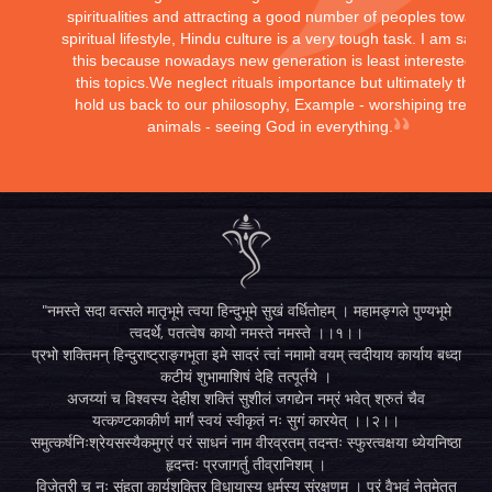
spiritualities and attracting a good number of peoples toward
spiritual lifestyle, Hindu culture is a very tough task. I am sayi
this because nowadays new generation is least interested in
this topics.We neglect rituals importance but ultimately they
hold us back to our philosophy, Example - worshiping trees,
animals - seeing God in everything.
"नमस्ते सदा वत्सले मातृभूमे त्वया हिन्दुभूमे सुखं वर्धितोहम् । महामङ्गले पुण्यभूमे
त्वदर्थे, पतत्वेष कायो नमस्ते नमस्ते ।।१।।
प्रभो शक्तिमन् हिन्दुराष्ट्राङ्गभूता इमे सादरं त्वां नमामो वयम् त्वदीयाय कार्याय बध्दा
कटीयं शुभामाशिषं देहि तत्पूर्तये ।
अजय्यां च विश्वस्य देहीश शक्तिं सुशीलं जगद्येन नम्रं भवेत् श्रुतं चैव
यत्कण्टकाकीर्ण मार्गं स्वयं स्वीकृतं नः सुगं कारयेत् ।।२।।
समुत्कर्षनिःश्रेयसस्यैकमुग्रं परं साधनं नाम वीरव्रतम् तदन्तः स्फुरत्वक्षया ध्येयनिष्ठा
हृदन्तः प्रजागर्तु तीव्रानिशम् ।
विजेत्री च नः संहता कार्यशक्तिर् विधायास्य धर्मस्य संरक्षणम् । परं वैभवं नेतुमेतत्