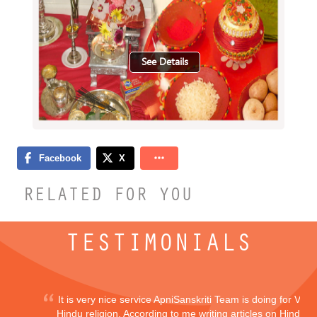
See Details
RELATED FOR YOU
TESTIMONIALS
It is very nice service ApniSanskriti Team is doing for Vedi
Hindu religion. According to me writing articles on Hindu