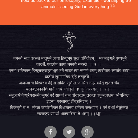
hold us back to our philosophy, Example - worshiping trees,
animals - seeing God in everything.
"नमस्ते सदा वत्सले मातृभूमे त्वया हिन्दुभूमे सुखं वर्धितोहम् । महामङ्गले पुण्यभूमे
त्वदर्थे, पतत्वेष कायो नमस्ते नमस्ते ।।१।।
प्रभो शक्तिमन् हिन्दुराष्ट्राङ्गभूता इमे सादरं त्वां नमामो वयम् त्वदीयाय कार्याय बध्दा
कटीयं शुभामाशिषं देहि तत्पूर्तये ।
अजय्यां च विश्वस्य देहीश शक्तिं सुशीलं जगद्येन नम्रं भवेत् श्रुतं चैव
यत्कण्टकाकीर्ण मार्गं स्वयं स्वीकृतं नः सुगं कारयेत् ।।२।।
समुत्कर्षनिःश्रेयसस्यैकमुग्रं परं साधनं नाम वीरव्रतम् तदन्तः स्फुरत्वक्षया ध्येयनिष्ठा
हृदन्तः प्रजागर्तु तीव्रानिशम् ।
विजेत्री च नः संहता कार्यशक्तिर् विधायास्य धर्मस्य संरक्षणम् । परं वैभवं नेतुमेतत्
स्वराष्ट्रं समर्था भवत्वाशिषा ते भृशम् ।।३||"