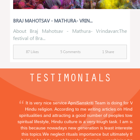
BRAJ MAHOTSAV - MATHURA- VRIN...
About Braj Mahotsav - Mathura- Vrindavan:The
festival of Bra...
87 Likes
5 Comments
1 Share
TESTIMONIALS
It is very nice service ApniSanskriti Team is doing for Vedi
Hindu religion. According to me writing articles on Hindu
spiritualities and attracting a good number of peoples toward
spiritual lifestyle, Hindu culture is a very tough task. I am sayi
this because nowadays new generation is least interested in
this topics.We neglect rituals importance but ultimately they