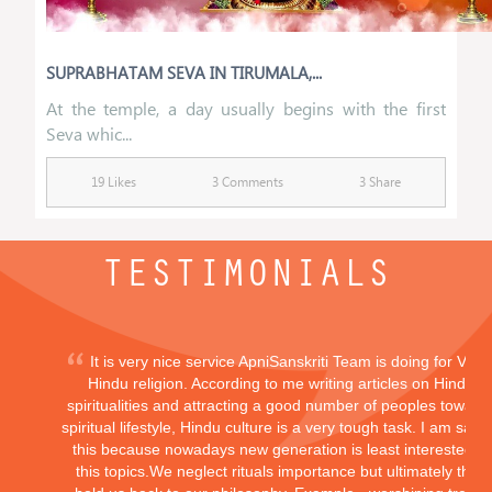
SUPRABHATAM SEVA IN TIRUMALA,...
At the temple, a day usually begins with the first
Seva whic...
19 Likes
3 Comments
3 Share
TESTIMONIALS
It is very nice service ApniSanskriti Team is doing for Vedi
Hindu religion. According to me writing articles on Hindu
spiritualities and attracting a good number of peoples toward
spiritual lifestyle, Hindu culture is a very tough task. I am sayi
this because nowadays new generation is least interested in
this topics.We neglect rituals importance but ultimately they