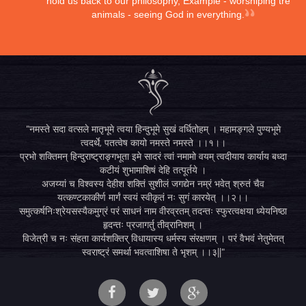
hold us back to our philosophy, Example - worshiping trees,
animals - seeing God in everything.
"नमस्ते सदा वत्सले मातृभूमे त्वया हिन्दुभूमे सुखं वर्धितोहम् । महामङ्गले पुण्यभूमे
त्वदर्थे, पतत्वेष कायो नमस्ते नमस्ते ।।१।।
प्रभो शक्तिमन् हिन्दुराष्ट्राङ्गभूता इमे सादरं त्वां नमामो वयम् त्वदीयाय कार्याय बध्दा
कटीयं शुभामाशिषं देहि तत्पूर्तये ।
अजय्यां च विश्वस्य देहीश शक्तिं सुशीलं जगद्येन नम्रं भवेत् श्रुतं चैव
यत्कण्टकाकीर्ण मार्गं स्वयं स्वीकृतं नः सुगं कारयेत् ।।२।।
समुत्कर्षनिःश्रेयसस्यैकमुग्रं परं साधनं नाम वीरव्रतम् तदन्तः स्फुरत्वक्षया ध्येयनिष्ठा
हृदन्तः प्रजागर्तु तीव्रानिशम् ।
विजेत्री च नः संहता कार्यशक्तिर् विधायास्य धर्मस्य संरक्षणम् । परं वैभवं नेतुमेतत्
स्वराष्ट्रं समर्था भवत्वाशिषा ते भृशम् ।।३||"