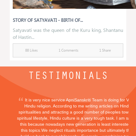
STORY OF SATYAVATI - BIRTH OF...
Satyavati was the queen of the Kuru king, Shantanu
of Hastin...
88 Likes
1 Comments
1 Share
TESTIMONIALS
It is very nice service ApniSanskriti Team is doing for Vedi
Hindu religion. According to me writing articles on Hindu
spiritualities and attracting a good number of peoples toward
spiritual lifestyle, Hindu culture is a very tough task. I am sayi
this because nowadays new generation is least interested in
this topics.We neglect rituals importance but ultimately they