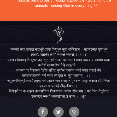
hold us back to our philosophy, Example - worshiping trees,
animals - seeing God in everything.
"नमस्ते सदा वत्सले मातृभूमे त्वया हिन्दुभूमे सुखं वर्धितोहम् । महामङ्गले पुण्यभूमे
त्वदर्थे, पतत्वेष कायो नमस्ते नमस्ते ।।१।।
प्रभो शक्तिमन् हिन्दुराष्ट्राङ्गभूता इमे सादरं त्वां नमामो वयम् त्वदीयाय कार्याय बध्दा
कटीयं शुभामाशिषं देहि तत्पूर्तये ।
अजय्यां च विश्वस्य देहीश शक्तिं सुशीलं जगद्येन नम्रं भवेत् श्रुतं चैव
यत्कण्टकाकीर्ण मार्गं स्वयं स्वीकृतं नः सुगं कारयेत् ।।२।।
समुत्कर्षनिःश्रेयसस्यैकमुग्रं परं साधनं नाम वीरव्रतम् तदन्तः स्फुरत्वक्षया ध्येयनिष्ठा
हृदन्तः प्रजागर्तु तीव्रानिशम् ।
विजेत्री च नः संहता कार्यशक्तिर् विधायास्य धर्मस्य संरक्षणम् । परं वैभवं नेतुमेतत्
स्वराष्ट्रं समर्था भवत्वाशिषा ते भृशम् ।।३||"