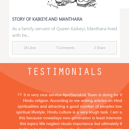
STORY OF KAIKEYI AND MANTHARA
As a family servant of Queen Kaikeyi, Manthara lived
with he...
18 Likes
7 Comments
2 Share
TESTIMONIALS
It is very nice service ApniSanskriti Team is doing for Vedi
Hindu religion. According to me writing articles on Hindu
spiritualities and attracting a good number of peoples toward
spiritual lifestyle, Hindu culture is a very tough task. I am sayi
this because nowadays new generation is least interested in
this topics.We neglect rituals importance but ultimately they