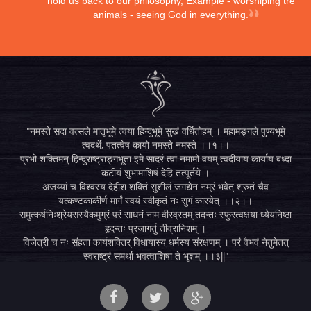
hold us back to our philosophy, Example - worshiping trees,
animals - seeing God in everything.
"नमस्ते सदा वत्सले मातृभूमे त्वया हिन्दुभूमे सुखं वर्धितोहम् । महामङ्गले पुण्यभूमे
त्वदर्थे, पतत्वेष कायो नमस्ते नमस्ते ।।१।।
प्रभो शक्तिमन् हिन्दुराष्ट्राङ्गभूता इमे सादरं त्वां नमामो वयम् त्वदीयाय कार्याय बध्दा
कटीयं शुभामाशिषं देहि तत्पूर्तये ।
अजय्यां च विश्वस्य देहीश शक्तिं सुशीलं जगद्येन नम्रं भवेत् श्रुतं चैव
यत्कण्टकाकीर्ण मार्गं स्वयं स्वीकृतं नः सुगं कारयेत् ।।२।।
समुत्कर्षनिःश्रेयसस्यैकमुग्रं परं साधनं नाम वीरव्रतम् तदन्तः स्फुरत्वक्षया ध्येयनिष्ठा
हृदन्तः प्रजागर्तु तीव्रानिशम् ।
विजेत्री च नः संहता कार्यशक्तिर् विधायास्य धर्मस्य संरक्षणम् । परं वैभवं नेतुमेतत्
स्वराष्ट्रं समर्था भवत्वाशिषा ते भृशम् ।।३||"