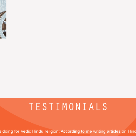
TESTIMONIALS
is doing for Vedic Hindu religion. According to me writing articles on Hi