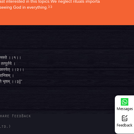
st interested in this topics.We neglect rituals importance
 seeing God in everything.
्ते नमस्ते ।।१।।
तत्पूर्तये ।
ुगं कारयेत् ।।२।।
व्रानिशम् ।
 ते भृशम् ।।३||"
Messages
hare FeedBack
Feedback
ltd.)