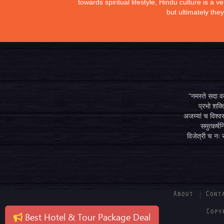
towards spiritual lifestyle, Hindu culture is a
but ultimately the
"नमस्ते सदा वत्
प्रभो शक्ति
अजय्यां च विश्वस
समुत्कर्षन
विजेत्री च नः स
About
Cont
Copy
Best Hotel & Tour Package Deal