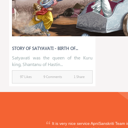
STORY OF SATYAVATI - BIRTH OF...
Satyavati was the queen of the Kuru
king, Shantanu of Hastin...
97 Likes
9 Comments
1 Share
It is very nice service ApniSanskriti Team 