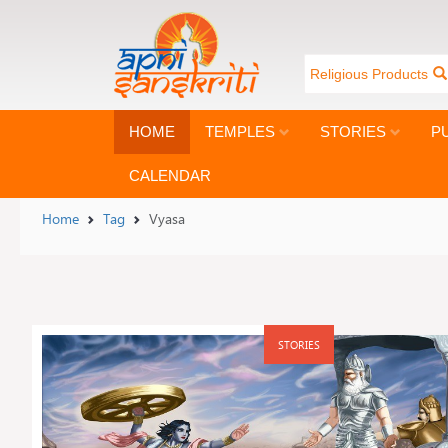
Religious Products
HOME
TEMPLES
STORIES
P
CALENDAR
Home
Tag
Vyasa
STORIES