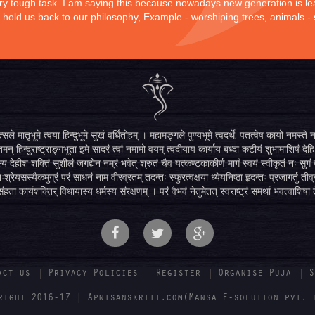
 very tough task. I am saying this because nowadays new generation is lea
y hold us back to our philosophy, Example - worshiping trees, animals -
सले मातृभूमे त्वया हिन्दुभूमे सुखं वर्धितोहम् । महामङ्गले पुण्यभूमे त्वदर्थे, पतत्वेष कायो नमस
मन् हिन्दुराष्ट्राङ्गभूता इमे सादरं त्वां नमामो वयम् त्वदीयाय कार्याय बध्दा कटीयं शुभामाशिषं देहि 
्य देहीश शक्तिं सुशीलं जगद्येन नम्रं भवेत् श्रुतं चैव यत्कण्टकाकीर्ण मार्गं स्वयं स्वीकृतं नः स
िःश्रेयसस्यैकमुग्रं परं साधनं नाम वीरव्रतम् तदन्तः स्फुरत्वक्षया ध्येयनिष्ठा हृदन्तः प्रजागर्तु ती
ंहता कार्यशक्तिर् विधायास्य धर्मस्य संरक्षणम् । परं वैभवं नेतुमेतत् स्वराष्ट्रं समर्था भवत्वाशिषा
act us
Privacy Policies
Register
Organise Puja
S
right 2016-17 | Apnisanskriti.com(Mansa E-solution pvt. 